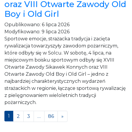
oraz VIII Otwarte Zawody Old
Boy i Old Girl
Opublikowano:
6 lipca 2026
Modyfikowano:
9 lipca 2026
Sportowe emocje, strażacka tradycja i zacięta
rywalizacja towarzyszyły zawodom pożarniczym,
które odbyły się w Solcu. W sobotę, 4 lipca, na
miejscowym boisku sportowym odbyły się XVIII
Otwarte Zawody Sikawek Konnych oraz VIII
Otwarte Zawody Old Boy i Old Girl – jedno z
najbardziej charakterystycznych wydarzeń
strażackich w regionie, łączące sportową rywalizację
z pielęgnowaniem wieloletnich tradycji
pożarniczych.
Posts navigation
1
2
3
…
86
»