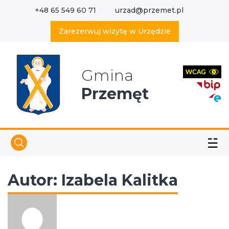
+48 65 549 60 71
urzad@przemet.pl
X
Wyszukaj w serwisie
Zarezerwuj wizytę w Urzędzie
Gmina
Przemęt
☱
Autor:
Izabela Kalitka