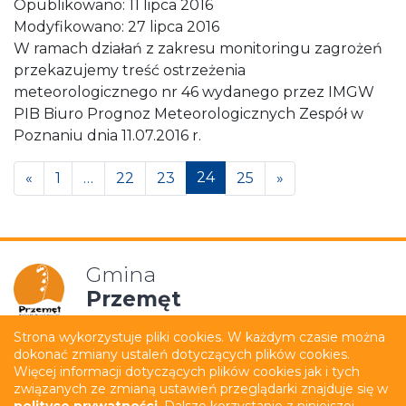
Opublikowano:
11 lipca 2016
Modyfikowano:
27 lipca 2016
W ramach działań z zakresu monitoringu zagrożeń
przekazujemy treść ostrzeżenia
meteorologicznego nr 46 wydanego przez IMGW
PIB Biuro Prognoz Meteorologicznych Zespół w
Poznaniu dnia 11.07.2016 r.
Posts navigation
24
«
1
…
22
23
25
»
Gmina
Przemęt
Strona wykorzystuje pliki cookies. W każdym czasie można
dokonać zmiany ustaleń dotyczących plików cookies.
Mapa strony
Polityka prywatności
Więcej informacji dotyczących plików cookies jak i tych
związanych ze zmianą ustawień przeglądarki znajduje się w
Deklaracja dostępności
Film z tłumaczeniem PJM