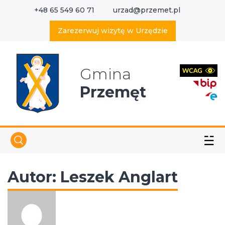
+48 65 549 60 71
urzad@przemet.pl
X
Wyszukaj w serwisie
Zarezerwuj wizytę w Urzędzie
Gmina
Przemęt
☱
Autor:
Leszek Anglart