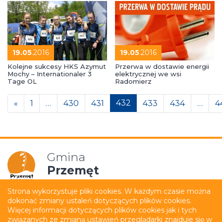
19.05
.2016
19.05
.2016
Kolejne sukcesy HKS Azymut
Przerwa w dostawie energii
Mochy – Internationaler 3
elektrycznej we wsi
Tage OL
Radomierz
Posts navigation
432
«
1
…
430
431
433
434
…
4
Gmina
Przemęt
Strona wykorzystuje pliki cookies. W każdym czasie można
dokonać zmiany ustaleń dotyczących plików cookies.
Mapa strony
Polityka prywatności
Więcej informacji dotyczących plików cookies jak i tych
związanych ze zmianą ustawień przeglądarki znajduje się w
Deklaracja dostępności
Film z tłumaczeniem PJM