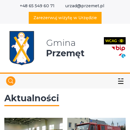
+48 65 549 60 71
urzad@przemet.pl
X
Wyszukaj w serwisie
Zarezerwuj wizytę w Urzędzie
Gmina
Przemęt
☱
Aktualności