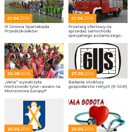
01.06
.2016
01.06
.2016
IX Gminna Spartakiada
Przetarg ofertowy na
Przedszkolaków
sprzedaż samochodu
specjalnego pożarniczego
JELCZ 005
30.05
.2016
27.05
.2016
„Vena” wywalczyła
Badanie struktury
mistrzowski tytuł i awans na
gospodarstw rolnych (R-SGR)
Mistrzostwa Europy!!!
25.05
.2016
25.05
.2016