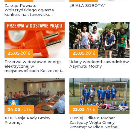
Zarząd Powiatu
„BIAŁA SOBOTA”
Wolsztyńskiego ogłasza
konkurs na stanowisko
dyrektora Powiatowego
Centrum Pomocy Rodzinie w
Wolsztynie
25.05
.2016
25.05
.2016
Przerwa w dostawie energii
Udany weekend zawodników
elektrycznej w
Azymutu Mochy
miejscowościach Kaszczor i
Osłonin
24.05
.2016
23.05
.2016
XXIII Sesja Rady Gminy
Turniej Orlika o Puchar
Przemęt
Zastępcy Wójta Gminy
Przemęt w Piłce Nożnej
Dziewcząt