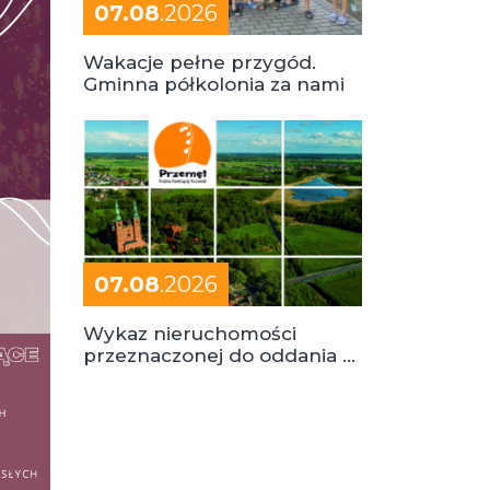
07.08
.2026
Wakacje pełne przygód.
Gminna półkolonia za nami
07.08
.2026
Wykaz nieruchomości
przeznaczonej do oddania w
dzierżawę