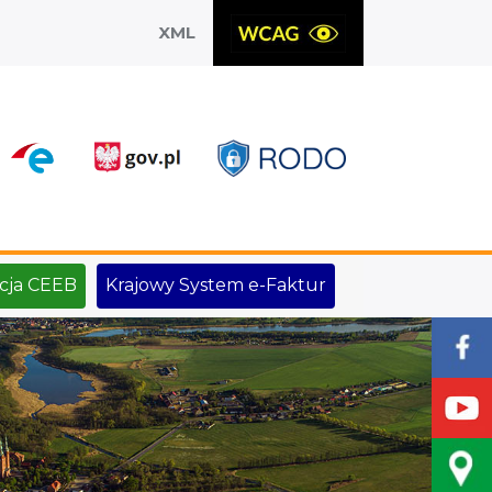
XML
X
cja CEEB
Krajowy System e-Faktur