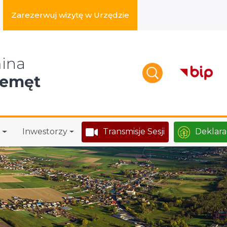
Zarezerwuj wizytę w Urzędzie
zukaj w serwisie
ina
zemęt
Inwestorzy
Transmisje Sesji
Deklara