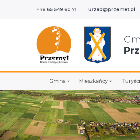
+48 65 549 60 71
urzad@przemet.pl
Wys
Gm
Pr
Gmina
Mieszkańcy
Turyści