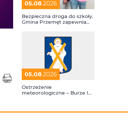
05.08
.2026
Bezpieczna droga do szkoły.
Gmina Przemęt zapewnia
dowóz do szkół i ośrodków
05.08
.2026
Ostrzeżenie
meteorologiczne – Burze I
stopień zagrożenia