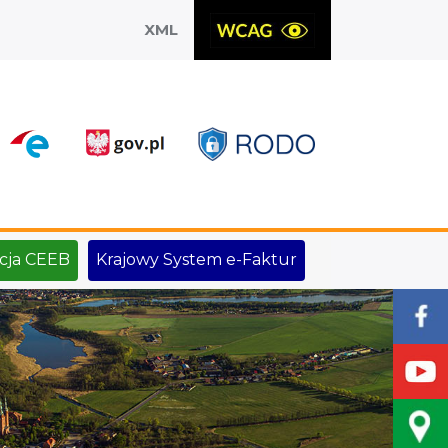
XML
X
cja CEEB
Krajowy System e-Faktur