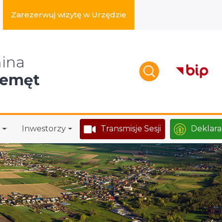
Zarezerwuj wizytę w Urzędzie
zukaj w serwisie
ina
zemęt
Inwestorzy
Transmisje Sesji
Deklara