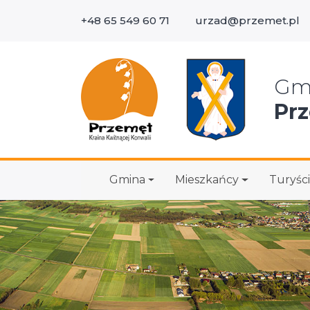
+48 65 549 60 71
urzad@przemet.pl
Wys
Gm
Pr
Gmina
Mieszkańcy
Turyści