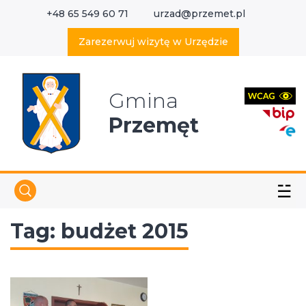
+48 65 549 60 71
urzad@przemet.pl
X
Wyszukaj w serwisie
Zarezerwuj wizytę w Urzędzie
Gmina
Przemęt
☱
Tag:
budżet 2015