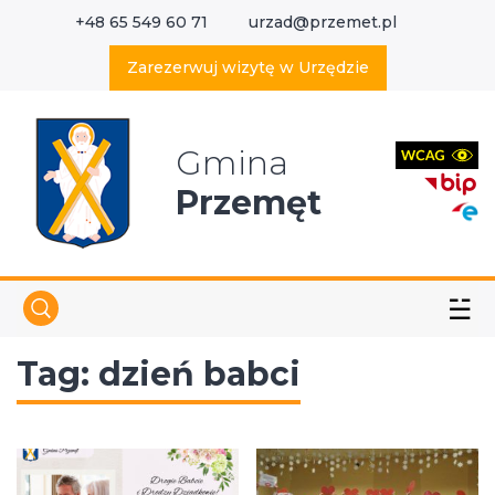
+48 65 549 60 71
urzad@przemet.pl
X
Wyszukaj w serwisie
Zarezerwuj wizytę w Urzędzie
Gmina
Przemęt
☱
Tag:
dzień babci