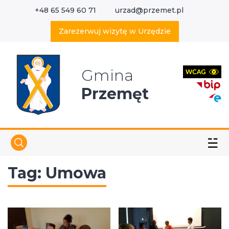
+48 65 549 60 71
urzad@przemet.pl
X
Wyszukaj w serwisie
Zarezerwuj wizytę w Urzędzie
Gmina
Przemęt
☱
Tag:
Umowa