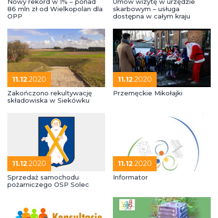
Nowy rekord w 1% – ponad
Umów wizytę w urzędzie
86 mln zł od Wielkopolan dla
skarbowym – usługa
OPP
dostępna w całym kraju
11.12
.2020
11.12
.2020
Zakończono rekultywację
Przemęckie Mikołajki
składowiska w Siekówku
11.12
.2020
11.12
.2020
Sprzedaż samochodu
Informator
pożarniczego OSP Solec