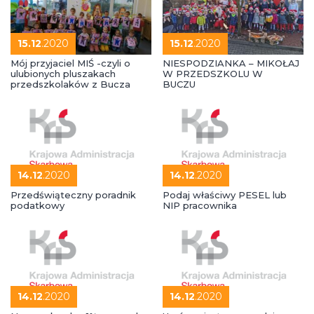
15.12
.2020
15.12
.2020
Mój przyjaciel MIŚ -czyli o
NIESPODZIANKA – MIKOŁAJ
ulubionych pluszakach
W PRZEDSZKOLU W
przedszkolaków z Bucza
BUCZU
14.12
.2020
14.12
.2020
Przedświąteczny poradnik
Podaj właściwy PESEL lub
podatkowy
NIP pracownika
14.12
.2020
14.12
.2020