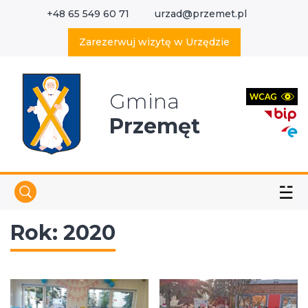
+48 65 549 60 71
urzad@przemet.pl
X
Wyszukaj w serwisie
Zarezerwuj wizytę w Urzędzie
Gmina
Przemęt
☱
Rok:
2020