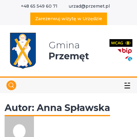
+48 65 549 60 71
urzad@przemet.pl
X
Wyszukaj w serwisie
Zarezerwuj wizytę w Urzędzie
Gmina
Przemęt
☱
Autor:
Anna Spławska