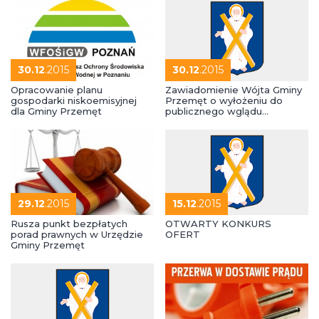
30.12
.2015
30.12
.2015
Opracowanie planu
Zawiadomienie Wójta Gminy
gospodarki niskoemisyjnej
Przemęt o wyłożeniu do
dla Gminy Przemęt
publicznego wglądu
Projektów Uproszczonych
Planów Urządzenia Lasu
29.12
.2015
15.12
.2015
Rusza punkt bezpłatych
OTWARTY KONKURS
porad prawnych w Urzędzie
OFERT
Gminy Przemęt