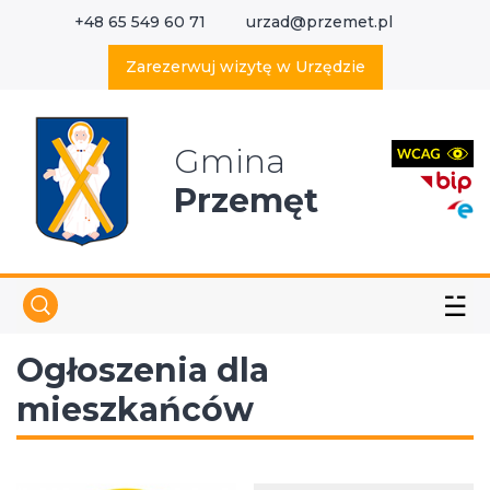
+48 65 549 60 71
urzad@przemet.pl
X
Wyszukaj w serwisie
Zarezerwuj wizytę w Urzędzie
Gmina
Przemęt
☱
Ogłoszenia dla
mieszkańców