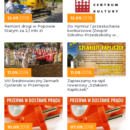
12.09
.2018
12.09
.2018
Remont drogi w Popowie
Do Hymnu! / przesłuchania
Starym za 2,1 mln zł
konkursowe (Zespół
Szkolno-Przedszkolny w
Starkowie)
11.09
.2018
11.09
.2018
VIII Średniowieczny Jarmark
Zapraszamy na rajd
Cysterski w Przemęcie
rowerowy „Szlakiem
Kapliczek”
10.09
.2018
07.09
.2018