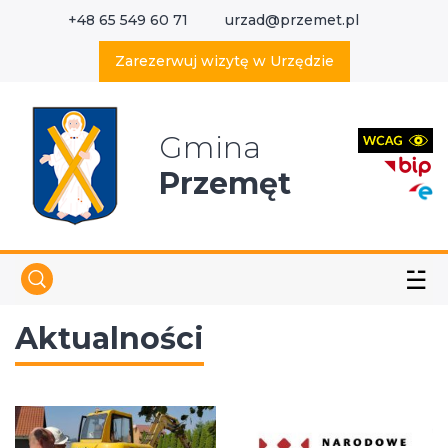
+48 65 549 60 71
urzad@przemet.pl
X
Wyszukaj w serwisie
Zarezerwuj wizytę w Urzędzie
Gmina
Przemęt
☱
Aktualności