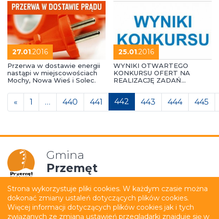
27.01
.2016
25.01
.2016
Przerwa w dostawie energii
WYNIKI OTWARTEGO
nastąpi w miejscowościach
KONKURSU OFERT NA
Mochy, Nowa Wieś i Solec.
REALIZACJĘ ZADAŃ
PUBLICZNYCH W 2016 R.
Posts navigation
442
«
1
…
440
441
443
444
445
Gmina
Przemęt
Strona wykorzystuje pliki cookies. W każdym czasie można
dokonać zmiany ustaleń dotyczących plików cookies.
Mapa strony
Polityka prywatności
Więcej informacji dotyczących plików cookies jak i tych
związanych ze zmianą ustawień przeglądarki znajduje się w
Deklaracja dostępności
Film z tłumaczeniem PJM