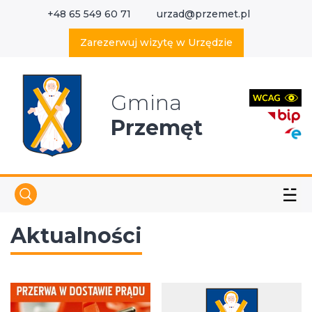
+48 65 549 60 71
urzad@przemet.pl
X
Wyszukaj w serwisie
Zarezerwuj wizytę w Urzędzie
Gmina
Przemęt
☱
Aktualności