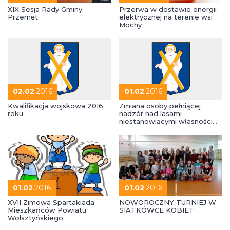
XIX Sesja Rady Gminy
Przerwa w dostawie energii
Przemęt
elektrycznej na terenie wsi
Mochy
02.02
.2016
01.02
.2016
Kwalifikacja wojskowa 2016
Zmiana osoby pełniącej
roku
nadzór nad lasami
niestanowiącymi własności
Skarbu Państwa
01.02
.2016
01.02
.2016
XVII Zimowa Spartakiada
NOWOROCZNY TURNIEJ W
Mieszkańców Powiatu
SIATKÓWCE KOBIET
Wolsztyńskiego