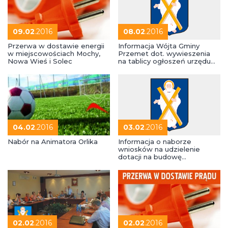
09.02
.2016
08.02
.2016
Przerwa w dostawie energii
Informacja Wójta Gminy
w miejscowościach Mochy,
Przemet dot. wywieszenia
Nowa Wieś i Solec
na tablicy ogłoszeń urzędu
protokołów
inwentaryzacyjnych
nieruchomości Stanowiących
własność Skarbu Państwa
04.02
.2016
03.02
.2016
Nabór na Animatora Orlika
Informacja o naborze
wniosków na udzielenie
dotacji na budowę
przydomowej oczyszczalni
ścieków na terenie Gminy
Przemęt w 2016 roku.
02.02
.2016
02.02
.2016