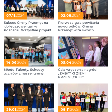
07.11
.2024
02.08
.2024
Sukces Gminy Przemęt na
Pierwsza gala powitania
jubileuszowej gali w
noworodków. Gmina
Poznaniu. Wszystkie projekty
Przemęt wita swoich
nagrodzone!
najmłodszych mieszkańców
14.06
.2024
05.04
.2024
Młode Talenty. Sukcesy
Gala wręczenia nagród
uczniów z naszej gminy
„ZABYTKI ZIEMI
PRZEMĘCKIEJ”
29.01
.2024
08.11
.2023