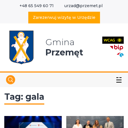
+48 65 549 60 71
urzad@przemet.pl
X
Wyszukaj w serwisie
Zarezerwuj wizytę w Urzędzie
Gmina
Przemęt
☱
Tag:
gala