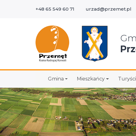
+48 65 549 60 71
urzad@przemet.pl
Wys
Gm
Pr
Gmina
Mieszkańcy
Turyści