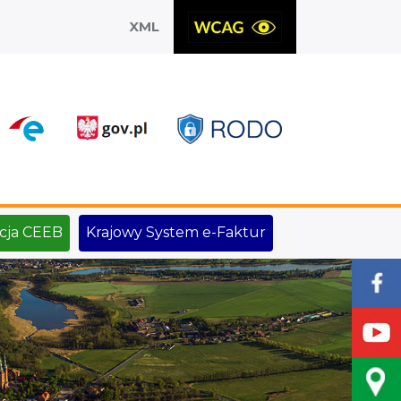
XML
X
cja CEEB
Krajowy System e-Faktur