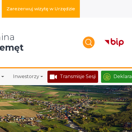
Zarezerwuj wizytę w Urzędzie
zukaj w serwisie
ina
zemęt
Inwestorzy
Transmisje Sesji
Deklara