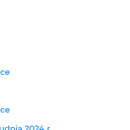
ące
ące
dnia 2024 r.