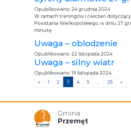
Opublikowano:
24 grudnia 2024
W ramach treningów i ćwiczeń dotycząc
Powstania Wielkopolskiego, w dniu 27 gru
minutę.
Uwaga – oblodzenie
Opublikowano:
22 listopada 2024
Uwaga – silny wiatr
Opublikowano:
19 listopada 2024
Posts navigation
3
«
1
2
4
5
…
25
»
Gmina
Przemęt