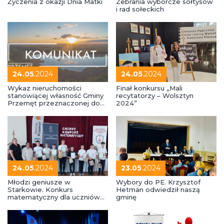
Życzenia z okazji Dnia Matki
Zebrania wyborcze sołtysów
i rad sołeckich
24.05
.2024
24.05
.2024
Wykaz nieruchomości
Finał konkursu „Mali
stanowiącej własność Gminy
recytatorzy – Wolsztyn
Przemęt przeznaczonej do
2024”
oddania w użyczenie
24.05
.2024
23.05
.2024
Młodzi geniusze w
Wybory do PE. Krzysztof
Starkowie. Konkurs
Hetman odwiedził naszą
matematyczny dla uczniów
gminę
szkół podstawowych