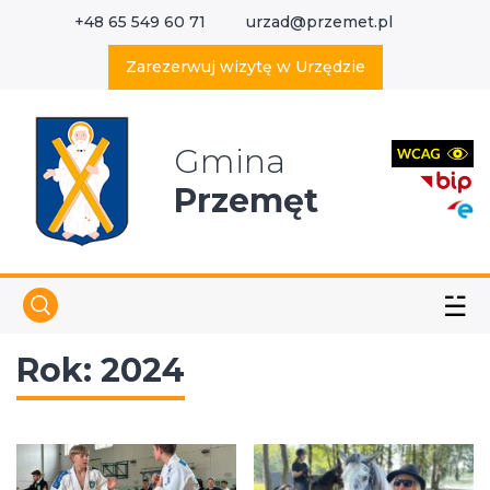
+48 65 549 60 71
urzad@przemet.pl
X
Wyszukaj w serwisie
Zarezerwuj wizytę w Urzędzie
Gmina
Przemęt
☱
Rok:
2024