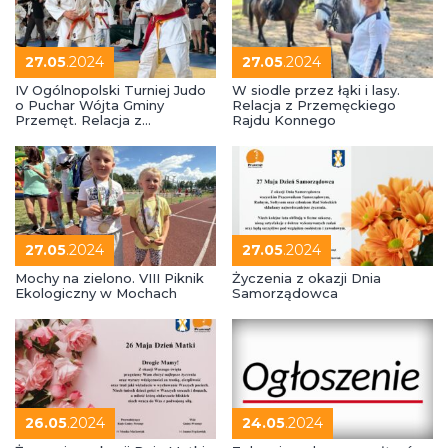
27.05
.2024
27.05
.2024
IV Ogólnopolski Turniej Judo
W siodle przez łąki i lasy.
o Puchar Wójta Gminy
Relacja z Przemęckiego
Przemęt. Relacja z
Rajdu Konnego
wydarzenia
27.05
.2024
27.05
.2024
Mochy na zielono. VIII Piknik
Życzenia z okazji Dnia
Ekologiczny w Mochach
Samorządowca
26.05
.2024
24.05
.2024